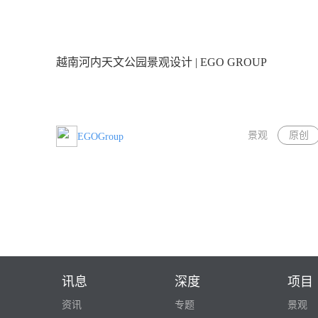
越南河内天文公园景观设计 | EGO GROUP
景观
原创
EGOGroup
讯息
深度
项目
资讯
专题
景观